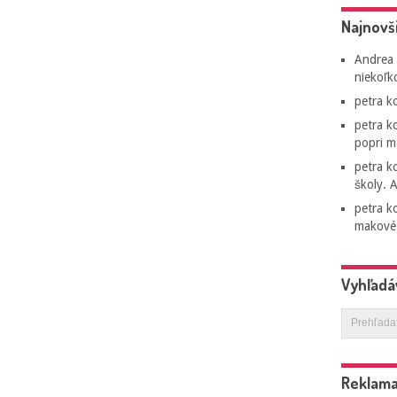
Najnovš
Andrea
niekoľk
petra
ko
petra
ko
popri m
petra
ko
školy. A
petra
ko
makové 
Vyhľadá
Reklam