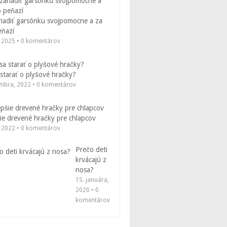
riadiť garsónku svojpomocne a za
eňazí
, 2025 • 0 komentárov
starať o plyšové hračky?
embra, 2022 • 0 komentárov
ie drevené hračky pre chlapcov
, 2022 • 0 komentárov
Prečo deti
krvácajú z
nosa?
15. januára,
2020 • 0
komentárov