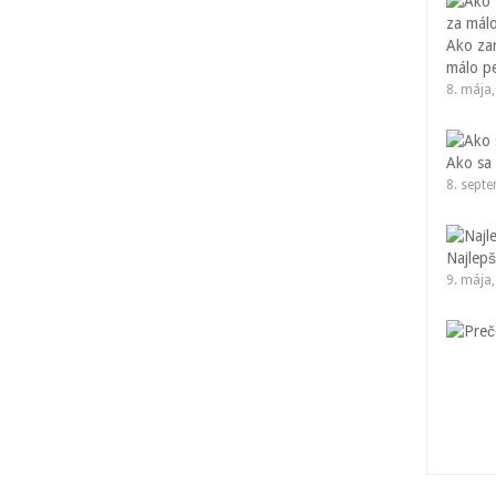
Ako za
málo p
8. mája
Ako sa 
8. sept
Najlepš
9. mája