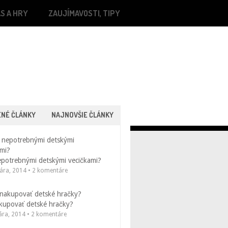
S A HRY
ZAUJÍMAVOSTI, TIPY
ENÉ ČLÁNKY
NAJNOVŠIE ČLÁNKY
epotrebnými detskými vecičkami?
uára, 2014 • 2 komentáre
kupovať detské hračky?
uára, 2014 • 2 komentáre