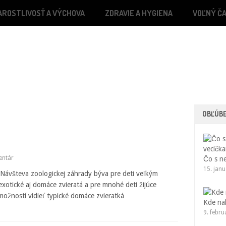
AROSTLIVOSŤ A VÝCHOVA
ZDRAVIE A HYGIENA
VOĽNÝ ČA
OBĽÚB
entár
Čo s n
15. jan
Návšteva zoologickej záhrady býva pre deti veľkým
xotické aj domáce zvieratá a pre mnohé deti žijúce
možností vidieť typické domáce zvieratká
Kde na
9. febr