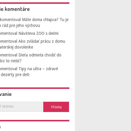
ie komentáre
komentoval
Máte doma chlapca? Tu je
o rád pre jeho výchovu
mentoval
Návšteva ZOO s deťmi
mentoval
Ako zvládať prácu z domu
aterskej dovolenke
mentoval
Dieťa odmieta chodiť do
ko to riešiť?
mentoval
Tipy na ultra – zdravé
dezerty pre deti
vanie
a