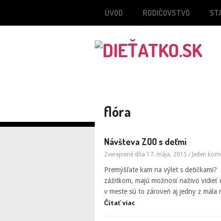
ÚVOD
RODIČOVSTVO
ST
flóra
Návšteva ZOO s deťmi
Zverejnené dňa 17. mája, 2015
/
Jeden kom
Premýšľate kam na výlet s detičkami? 
zážitkom, majú možnosť naživo vidieť e
v meste sú to zároveň aj jedny z mála 
Čítať viac