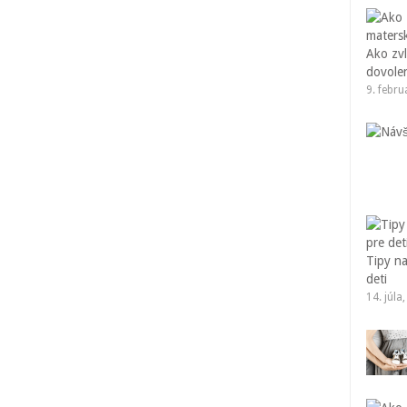
Ako zvl
dovole
9. febr
Tipy na
deti
14. júla