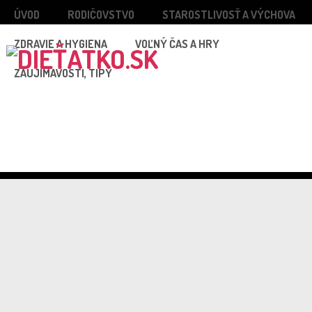
ÚVOD
RODIČOVSTVO
STAROSTLIVOSŤ A VÝCHOVA
ZDRAVIE A HYGIENA
VOĽNÝ ČAS A HRY
ZAUJÍMAVOSTI, TIPY