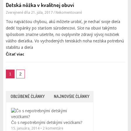
Detská nôžka v kvalitnej obuvi
Zverejnené dňa 21. júla, 2017
/
Nekomentované
Tou najväčšou chybou, akú môžete urobiť, je nechať svoje dieťa
dediť topánky po staršom súrodencovi. Síce na obuvi takýmto
spôsobom značne ušetríte, no ovplyvníte zdravý vývoj nožičiek
vášho dieťatka. Vo vychodených teniskách noha nezíska potrebnú
stabilitu a dieťa
Čítať viac
1
2
OBĽÚBENÉ ČLÁNKY
NAJNOVŠIE ČLÁNKY
Čo s nepotrebnými detskými vecičkami?
15. januára, 2014 • 2 komentáre