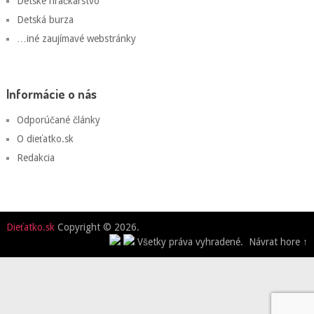
Detské hračkárstvo
Detská burza
…iné zaujímavé webstránky
Informácie o nás
Odporúčané články
O dieťatko.sk
Redakcia
Dieťatko.sk
Copyright © 2026.
Všetky práva vyhradené.
Návrat hore ↑