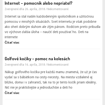
Internet – pomocník alebo nepriateľ?
Zverejnené dňa 26. apríla, 2018
/
Nekomentované
Internet sa stal naším každodenným spoločníkom a užitočnou
pomocou v mnohých situáciách. Svet internetu je však podobne
ako oheň dobrým sluhom ale zlým pánom. Rodičom preto pribudla
vo výchove ďalšia úloha – naučiť deti používať ho. Deti na
internete
Čítať viac
Golfové kočíky – pomoc na kolesách
Zverejnené dňa 16. apríla, 2018
/
Nekomentované
Nákup golfového kočíka pre každú mamu znamená, že už je čas
vydať sa s bábätkom na cesty-necesty. Na miesta vzdialené aj
blízke, doma i v zahraničí, tak na to je tento kočík priam ideálny.
Nič nie je praktickejšie a jednoduchšie a deti ho
Čítať viac