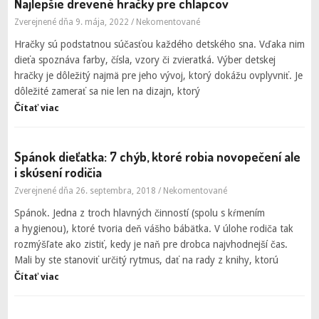
Najlepšie drevené hračky pre chlapcov
Zverejnené dňa 9. mája, 2022
/
Nekomentované
Hračky sú podstatnou súčasťou každého detského sna. Vďaka nim
dieťa spoznáva farby, čísla, vzory či zvieratká. Výber detskej
hračky je dôležitý najmä pre jeho vývoj, ktorý dokážu ovplyvniť. Je
dôležité zamerať sa nie len na dizajn, ktorý
Čítať viac
Spánok dieťatka: 7 chýb, ktoré robia novopečení ale
i skúsení rodičia
Zverejnené dňa 26. septembra, 2018
/
Nekomentované
Spánok. Jedna z troch hlavných činností (spolu s kŕmením
a hygienou), ktoré tvoria deň vášho bábätka. V úlohe rodiča tak
rozmýšľate ako zistiť, kedy je naň pre drobca najvhodnejší čas.
Mali by ste stanoviť určitý rytmus, dať na rady z knihy, ktorú
Čítať viac