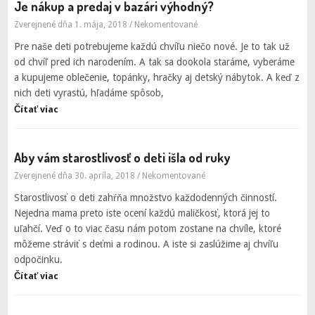
Je nákup a predaj v bazári výhodný?
Zverejnené dňa 1. mája, 2018
/
Nekomentované
Pre naše deti potrebujeme každú chvíľu niečo nové. Je to tak už
od chvíľ pred ich narodením. A tak sa dookola staráme, vyberáme
a kupujeme oblečenie, topánky, hračky aj detský nábytok. A keď z
nich deti vyrastú, hľadáme spôsob,
Čítať viac
Aby vám starostlivosť o deti išla od ruky
Zverejnené dňa 30. apríla, 2018
/
Nekomentované
Starostlivosť o deti zahŕňa množstvo každodenných činností.
Nejedna mama preto iste ocení každú maličkosť, ktorá jej to
uľahčí. Veď o to viac času nám potom zostane na chvíle, ktoré
môžeme stráviť s deťmi a rodinou. A iste si zaslúžime aj chvíľu
odpočinku.
Čítať viac