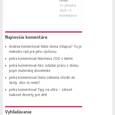
nosa?
15. januára,
2020 • 0
komentárov
Najnovšie komentáre
Andrea
komentoval
Máte doma chlapca? Tu je
niekoľko rád pre jeho výchovu
petra
komentoval
Návšteva ZOO s deťmi
petra
komentoval
Ako zvládať prácu z domu
popri materskej dovolenke
petra
komentoval
Dieťa odmieta chodiť do
školy. Ako to riešiť?
petra
komentoval
Tipy na ultra – zdravé
makové dezerty pre deti
Vyhľadávanie