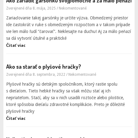
Ako zariadiť garsónku svojpomocne a za málo peňazí
Zverejnené dňa 8. mája, 2025
/
Nekomentované
Zariaďovanie takej garsónky je určite výzva. Obmedzený priestor
ide častokrát v ruke s obmedzeným rozpočtom a v takom prípade
vie len málo ľudí “čarovať”. Neklesajte na duchu! Aj za málo peňazí
sa dá vytvoriť útulné a praktické
Čítať viac
Ako sa starať o plyšové hračky?
Zverejnené dňa 8. septembra, 2022
/
Nekomentované
Plyšové hračky sú detským spoločníkom, ktorý rastie spolu
s dieťaťom. Tieto hebké hračky sa však môžu stať aj ich
nepriateľom. Stačí, aby sa v nich usadili roztoče alebo ploštice,
ktoré spôsobia dieťaťu zdravotné komplikácie. Preto je dôležité
plyšové hračky
Čítať viac