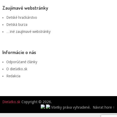
Zaujímavé webstránky
Detské hračkárstvo
Detská burza
…iné zaujímavé webstránky
Informácie o nás
Odporúčané články
O dieťatko.sk
Redakcia
Dieťatko.sk
Copyright © 2026.
Všetky práva vyhradené.
Návrat hore ↑