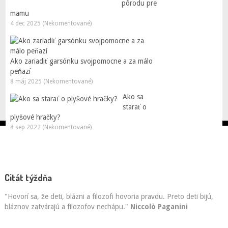
pôrodu pre
mamu
4 dec 2025 (Nekomentované)
Ako zariadiť garsónku svojpomocne a za málo
peňazí
8 máj 2025 (Nekomentované)
Ako sa
starať o
plyšové hračky?
8 sep 2022 (Nekomentované)
Citát týždňa
"Hovorí sa, že deti, blázni a filozofi hovoria pravdu. Preto deti bijú,
bláznov zatvárajú a filozofov nechápu."
Niccolò Paganini