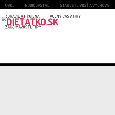
ÚVOD
RODIČOVSTVO
STAROSTLIVOSŤ A VÝCHOVA
ZDRAVIE A HYGIENA
VOĽNÝ ČAS A HRY
ZAUJÍMAVOSTI, TIPY