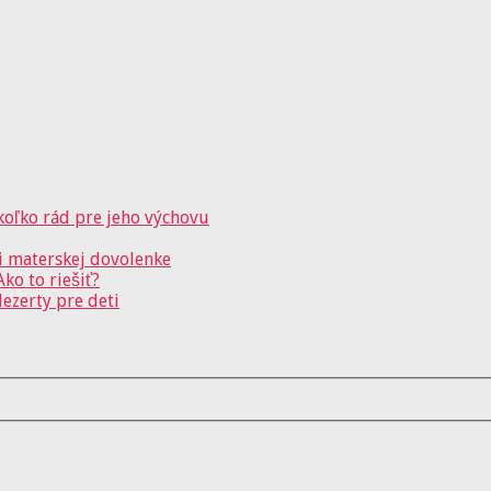
koľko rád pre jeho výchovu
i materskej dovolenke
ko to riešiť?
ezerty pre deti