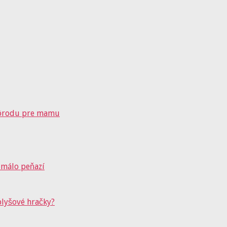
pôrodu pre mamu
 málo peňazí
plyšové hračky?