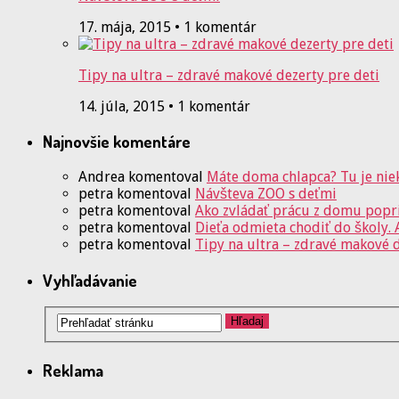
17. mája, 2015 • 1 komentár
Tipy na ultra – zdravé makové dezerty pre deti
14. júla, 2015 • 1 komentár
Najnovšie komentáre
Andrea
komentoval
Máte doma chlapca? Tu je nie
petra
komentoval
Návšteva ZOO s deťmi
petra
komentoval
Ako zvládať prácu z domu popr
petra
komentoval
Dieťa odmieta chodiť do školy. A
petra
komentoval
Tipy na ultra – zdravé makové d
Vyhľadávanie
Reklama