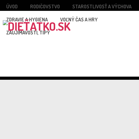
ÚVOD
RODIČOVSTVO
STAROSTLIVOSŤ A VÝCHOVA
ZDRAVIE A HYGIENA
VOĽNÝ ČAS A HRY
ZAUJÍMAVOSTI, TIPY