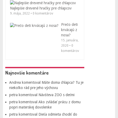
Najlepšie drevené hračky pre chlapcov
9. mája, 2022 • 0 komentárov
Prečo deti
krvácajú z
nosa?
15. januára,
2020 • 0
komentárov
Najnovšie komentáre
Andrea
komentoval
Máte doma chlapca? Tu je
niekoľko rád pre jeho výchovu
petra
komentoval
Návšteva ZOO s deťmi
petra
komentoval
Ako zvládať prácu z domu
popri materskej dovolenke
petra
komentoval
Dieťa odmieta chodiť do