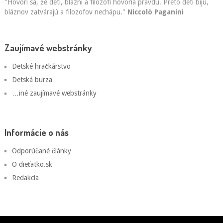
"Hovorí sa, že deti, blázni a filozofi hovoria pravdu. Preto deti bijú,
bláznov zatvárajú a filozofov nechápu."
Niccolò Paganini
Zaujímavé webstránky
Detské hračkárstvo
Detská burza
…iné zaujímavé webstránky
Informácie o nás
Odporúčané články
O dieťatko.sk
Redakcia