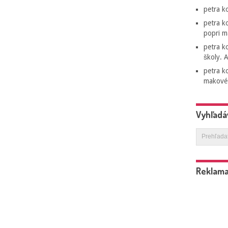
petra
ko
petra
ko
popri m
petra
ko
školy. A
petra
ko
makové 
Vyhľadá
Reklam