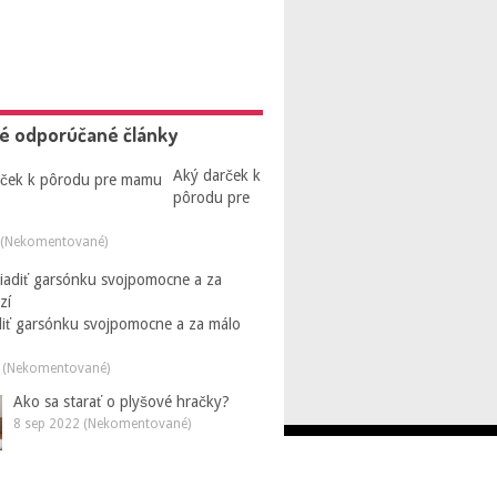
é odporúčané články
Aký darček k
pôrodu pre
 (Nekomentované)
diť garsónku svojpomocne a za málo
 (Nekomentované)
Ako sa starať o plyšové hračky?
8 sep 2022 (Nekomentované)