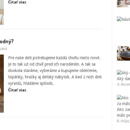
Čítať viac
hodný?
vané
Pre naše deti potrebujeme každú chvíľu niečo nové.
Je to tak už od chvíľ pred ich narodením. A tak sa
dookola staráme, vyberáme a kupujeme oblečenie,
topánky, hračky aj detský nábytok. A keď z nich deti
Aký da
vyrastú, hľadáme spôsob,
4. dece
Čítať viac
Ako za
málo p
8. mája