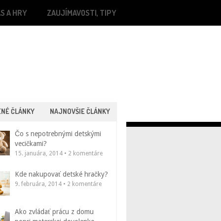
S A HRY
ZAUJÍMAVOSTI, TIPY
ENÉ ČLÁNKY
NAJNOVŠIE ČLÁNKY
Čo s nepotrebnými detskými
vecičkami?
15. januára, 2014 • 2 komentáre
Kde nakupovať detské hračky?
9. februára, 2014 • 2 komentáre
Ako zvládať prácu z domu