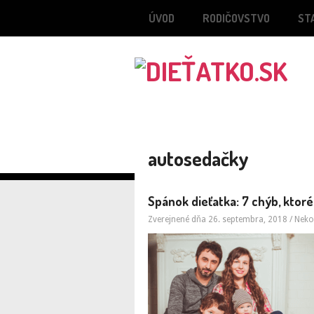
ÚVOD
RODIČOVSTVO
ST
autosedačky
Spánok dieťatka: 7 chýb, ktoré
Zverejnené dňa 26. septembra, 2018
/
Neko