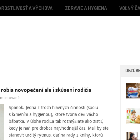
AROSTLIVOSŤ A VÝCHOVA
ZDRAVIE A HYGIENA
VOĽNÝ ČA
OBĽÚB
 robia novopečení ale i skúsení rodičia
mentované
Spánok. Jedna z troch hlavných činností (spolu
s kŕmením a hygienou), ktoré tvoria deň vášho
bábätka. V úlohe rodiča tak rozmýšľate ako zistiť,
kedy je naň pre drobca najvhodnejší čas. Mali by ste
stanoviť určitý rytmus, dať na rady z knihy, ktorú