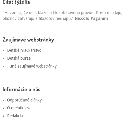
Citát týždňa
"Hovorí sa, že deti, blázni a filozofi hovoria pravdu. Preto deti bijú,
bláznov zatvárajú a filozofov nechápu."
Niccolò Paganini
Zaujímavé webstránky
Detské hračkárstvo
Detská burza
…iné zaujímavé webstránky
Informácie o nás
Odporúčané články
O dieťatko.sk
Redakcia