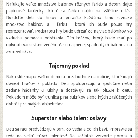
Nafúkajte veľké množstvo balónov rôznych farieb a deťom dajte
papierové tanieriky, ktoré sa ľahko nájdu na väčšine osláv.
Rozdeľte deti do tímov a priraďte každému tímu rovnaké
množstvo balónov a farbu , ktorá ich bude počas hry
reprezentovať. Podstatou hry bude udržať čo najviac balónikov vo
vzduchu pomocou odrážania. Tím hráčov, ktorý bude mať po
uplynutí vami stanoveného času najmenej spadnutých balónov na
zemi vyhráva.
Tajomný poklad
Nakreslite mapu vášho domu a nezabudnite na indície, ktoré majú
doviesť hráčov k pokladu. Deti spolupracujú a spoločne riešia
zadané hádanky či úlohy a dostávajú sa tak bližšie k cieľu.
Pokladom môže byť truhlica plná cukríkov alebo iných zaslúžených
dobrôt pre malých objaviteľov.
Superstar alebo talent oslavy
Deti sa radi predvádzajú v tom, čo vedia a čo ich baví. Pripravte sa
teda na veľkú súťaž talentov! Na začiatok vytvorte porotu a