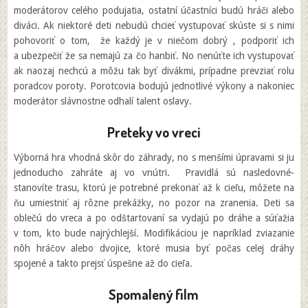
moderátorov celého podujatia, ostatní účastníci budú hráči alebo
diváci. Ak niektoré deti nebudú chcieť vystupovať skúste si s nimi
pohovoriť o tom, že každý je v niečom dobrý , podporiť ich
a ubezpečiť že sa nemajú za čo hanbiť. No nenúťte ich vystupovať
ak naozaj nechcú a môžu tak byť divákmi, prípadne prevziať rolu
poradcov poroty. Porotcovia bodujú jednotlivé výkony a nakoniec
moderátor slávnostne odhalí talent oslavy.
Preteky vo vreci
Výborná hra vhodná skôr do záhrady, no s menšími úpravami si ju
jednoducho zahráte aj vo vnútri. Pravidlá sú nasledovné-
stanovíte trasu, ktorú je potrebné prekonať až k cieľu, môžete na
ňu umiestniť aj rôzne prekážky, no pozor na zranenia. Deti sa
oblečú do vreca a po odštartovaní sa vydajú po dráhe a súťažia
v tom, kto bude najrýchlejší. Modifikáciou je napríklad zviazanie
nôh hráčov alebo dvojice, ktoré musia byť počas celej dráhy
spojené a takto prejsť úspešne až do cieľa.
Spomalený film