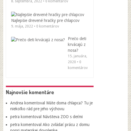
8. septembra, 2022 • 0 komentárov
Najlepšie drevené hračky pre chlapcov
9. mája, 2022 • 0 komentárov
Prečo deti
krvácajú z
nosa?
15. januára,
2020 • 0
komentárov
Najnovšie komentáre
Andrea
komentoval
Máte doma chlapca? Tu je
niekoľko rád pre jeho výchovu
petra
komentoval
Návšteva ZOO s deťmi
petra
komentoval
Ako zvládať prácu z domu
popri materskej dovolenke