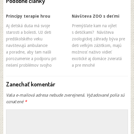
Podobné články
Princípy terapie hrou
Návšteva ZOO s deťmi
Aj detská duša má svoje
Premýšľate kam na výlet
starosti a bolesti. Už deti
s detičkami? Návšteva
predškolského veku
zoologickej záhrady býva pre
navštevujú ambulancie
deti veľkým zážitkom, majú
a poradne, aby tam našli
možnosť naživo vidieť
porozumenie a podporu pri
exotické aj domáce zvieratá
riešení problémov svojho
a pre mnohé
Zanechať komentár
Vaša e-mailová adresa nebude zverejnená.
Vyžadované polia sú
označené
*