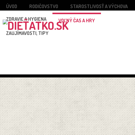
ÚVOD
RODIČOVSTVO
STAROSTLIVOSŤ A VÝCHOVA
ZDRAVIE A HYGIENA
VOĽNÝ ČAS A HRY
ZAUJÍMAVOSTI, TIPY