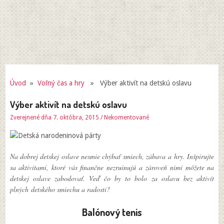
Úvod
»
Voľný čas a hry
» Výber aktivít na detskú oslavu
Výber aktivít na detskú oslavu
Zverejnené dňa 7. októbra, 2015
/
Nekomentované
Na dobrej detskej oslave nesmie chýbať smiech, zábava a hry. Inšpirujte
sa aktivitami, ktoré vás finančne nezruinujú a zároveň nimi môžete na
detskej oslave zabodovať. Veď čo by to bolo za oslavu bez aktivít
plných detského smiechu a radosti?
Balónový tenis