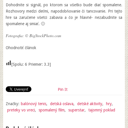
Dohodnite si signál, po ktorom sa všetko bude diať spomalene.
Rozhovory medzi deťmi, napodobňovanie či tancovanie. Pri tejto
hre sa zaručene všetci zabavia a čo je hlavné- nezabudnite sa
spomalene aj smiať. 🙂
Fotografia: © BigStockPhoto.com
Ohodnotiť článok
[Spolu:
6
Priemer:
3.3
]
Pin It
Značky:
balónový tenis
,
detská oslava
,
detské aktivity
,
hry
,
preteky vo vreci
,
spomalený film
,
superstar
,
tajomný poklad