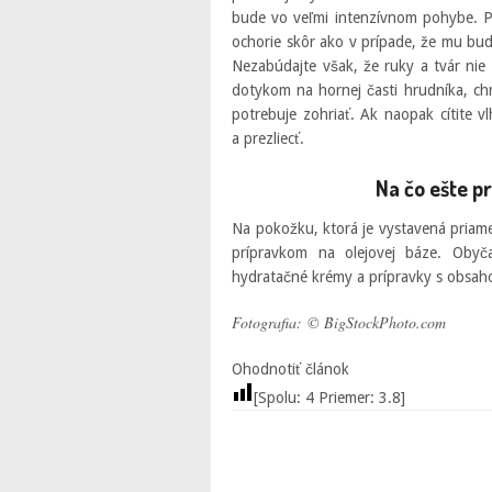
bude vo veľmi intenzívnom pohybe. Pot
ochorie skôr ako v prípade, že mu bu
Nezabúdajte však, že ruky a tvár nie 
dotykom na hornej časti hrudníka, chr
potrebuje zohriať. Ak naopak cítite vl
a prezliecť.
Na čo ešte p
Na pokožku, ktorá je vystavená priam
prípravkom na olejovej báze. Obyča
hydratačné krémy a prípravky s obsah
Fotografia: © BigStockPhoto.com
Ohodnotiť článok
[Spolu:
4
Priemer:
3.8
]