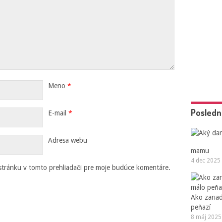
Meno
*
Posledn
E-mail
*
Adresa webu
mamu
4 dec 2025
stránku v tomto prehliadači pre moje budúce komentáre.
Ako zaria
peňazí
8 máj 2025