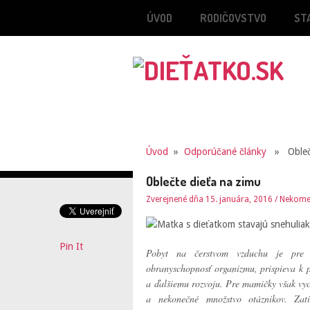
ÚVOD
RODIČOVSTVO
ST
Úvod
»
Odporúčané články
» Oblečt
Oblečte dieťa na zimu
Zverejnené dňa 15. januára, 2016
/
Nekome
Pin It
Pobyt na čerstvom vzduchu je pre d
obranyschopnosť organizmu, prispieva k p
a ďalšiemu rozvoju. Pre mamičky však vy
a nekonečné množstvo otáznikov. Zat