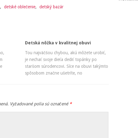
a
,
detské oblečenie
,
detský bazár
Detská nôžka v kvalitnej obuvi
no,
Tou najväčšou chybou, akú môžete urobiť,
im
je nechať svoje dieťa dediť topánky po
re
staršom súrodencovi. Síce na obuvi takýmto
spôsobom značne ušetríte, no
nená.
Vyžadované polia sú označené
*