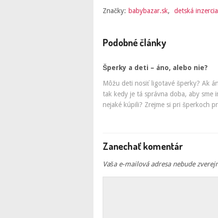
Značky:
babybazar.sk
,
detská inzerci
Podobné články
Šperky a deti – áno, alebo nie?
Môžu deti nosiť ligotavé šperky? Ak á
tak kedy je tá správna doba, aby sme 
nejaké kúpili? Zrejme si pri šperkoch p
Zanechať komentár
Vaša e-mailová adresa nebude zverej