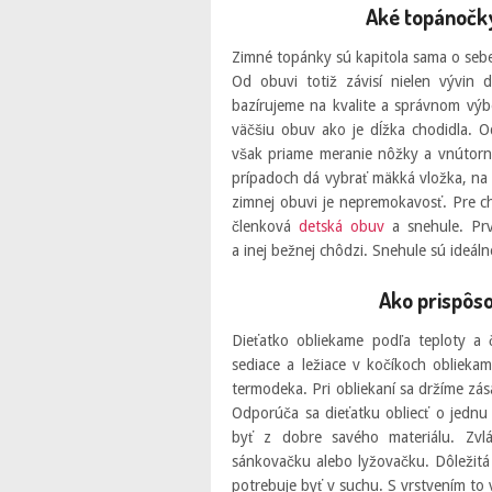
Aké topánočk
Zimné topánky sú kapitola sama o sebe
Od obuvi totiž závisí nielen vývin d
bazírujeme na kvalite a správnom výb
väčšiu obuv ako je dĺžka chodidla. Od
však priame meranie nôžky a vnútorne
prípadoch dá vybrať mäkká vložka, na k
zimnej obuvi je nepremokavosť. Pre c
členková
detská obuv
a snehule. Prv
a inej bežnej chôdzi. Snehule sú ideá
Ako prispôso
Dieťatko obliekame podľa teploty a 
sediace a ležiace v kočíkoch oblieka
termodeka. Pri obliekaní sa držíme zása
Odporúča sa dieťatku obliecť o jednu
byť z dobre savého materiálu. Zvl
sánkovačku alebo lyžovačku. Dôležitá
potrebuje byť v suchu. S vrstvením to