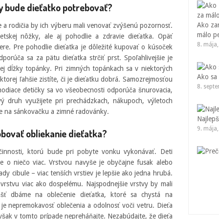
y bude dieťatko potrebovať?
Ako za
 a rodičia by ich výberu mali venovať zvýšenú pozornosť.
málo p
etskej nôžky, ale aj pohodlie a zdravie dieťatka. Opäť
8. mája
ere. Pre pohodlie dieťatka je dôležité kupovať o kúsoček
porúča sa za pätu dieťatka strčiť prst. Spoľahlivejšie je
j dĺžky topánky. Pri zimných topánkach sa v niektorých
Ako sa 
torej ľahšie zistíte, či je dieťatku dobrá. Samozrejmosťou
8. sept
hodiace detičky sa vo všeobecnosti odporúča šnurovacia,
ý druh využijete pri prechádzkach, nákupoch, výletoch
lne na sánkovačku a zimné radovánky.
Najlepš
9. mája
bovať obliekanie dieťatka?
činnosti, ktorú bude pri pobyte vonku vykonávať. Deti
me o niečo viac. Vrstvou navyše je obyčajne fusak alebo
dy cibule – viac tenších vrstiev je lepšie ako jedna hrubá.
 vrstvu viac ako dospelému. Najspodnejšie vrstvy by mali
ášť dbáme na oblečenie dieťatka, ktoré sa chystá na
 je nepremokavosť oblečenia a odolnosť voči vetru. Dieťa
 však v tomto prípade nepreháňajte. Nezabúdajte, že dieťa