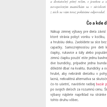
a dostatočný pitný režim, s jeseňou a 
novopečeným mamičkám sa v súvislosti 
z nich sa vám teraz pokúsime odpovedať.
Čo a kde d
Nákup zimnej výbavy pre dieťa závisí
ktoré strávia pobyt vonku v kočíku
a hrubšiu deku. Zaobídete sa síce be
capačky. Samozrejmosťou pre deti 
čiapky, rukavice a šály alebo popul
zimnú čiapku použiť ešte jednu bavlne
dve bundičky, prípadne jedna bunda 
dôležité dbať na kvalitu. Bundičky a o
hrubé, aby nebránili dieťatku v po
lacná, nekvalitná alternatíva sa skuto
čo-to ušetriť, navštívte radšej
bazár p
po svojich deťoch za rozumnú cenu. Ši
výbavy nájdete napríklad na stránk
tohto druhu vôbec.