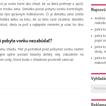
 je oveľa horší ako chlad. Ak sa dieťa prehreje a spotí,
Najnovš
de trošku zima. Dieťatko počas pobytu vonku kontrolujte.
sú tým správnym indikátorom. Či je dieťatku zima zistíte
Andrea
bátika alebo na krku. Ak sú tieto časti studené, dieťatko
niekoľk
hkosť, dieťa sa potí a najlepším riešením je vziať ho dnu
petra
ko
petra
ko
ri pobyte vonku nezabúdať?
popri m
petra
ko
emu chladu. Pleť je potrebné pred pobytom vonku ošetriť
školy. A
jne úplne postačí klasický detský olej. Zabudnite na
petra
ko
om vody, ktorá bude v chladnom prostredí zamŕzať.
makové 
Vyhľadá
Reklam