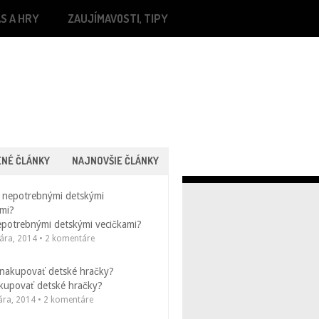
S A HRY
ZAUJÍMAVOSTI, TIPY
ENÉ ČLÁNKY
NAJNOVŠIE ČLÁNKY
epotrebnými detskými vecičkami?
uára, 2014 • 2 komentáre
kupovať detské hračky?
uára, 2014 • 2 komentáre