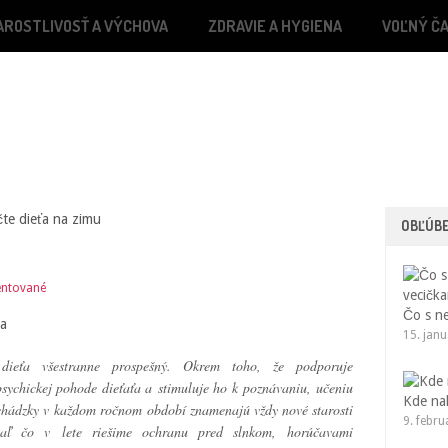
AROSTLIVOSŤ A VÝCHOVA
ZDRAVIE A HYGIENA
VOĽNÝ ČA
e dieťa na zimu
OBĽÚB
ntované
Čo s n
15. jan
ieťa všestranne prospešný. Okrem toho, že podporuje
sychickej pohode dieťaťa a stimuluje ho k poznávaniu, učeniu
Kde na
chádzky v každom ročnom období znamenajú vždy nové starosti
9. febr
iaľ čo v lete riešime ochranu pred slnkom, horúčavami