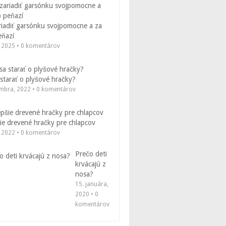
riadiť garsónku svojpomocne a za
eňazí
, 2025 • 0 komentárov
starať o plyšové hračky?
embra, 2022 • 0 komentárov
ie drevené hračky pre chlapcov
, 2022 • 0 komentárov
Prečo deti
krvácajú z
nosa?
15. januára,
2020 • 0
komentárov