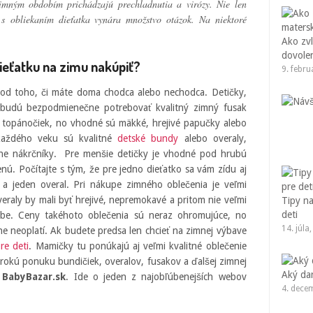
zimným obdobím prichádzajú prechladnutia a virózy. Nie len
s obliekaním dieťatka vynára množstvo otázok. Na niektoré
Ako zvl
dovole
ieťatku na zimu nakúpiť?
9. febr
 od toho, či máte doma chodca alebo nechodca. Detičky,
, budú bezpodmienečne potrebovať kvalitný zimný fusak
z topánočiek, no vhodné sú mäkké, hrejivé papučky alebo
každého veku sú kvalitné
detské bundy
alebo overaly,
árne nákrčníky. Pre menšie detičky je vhodné pod hrubú
nú. Počítajte s tým, že pre jedno dieťatko sa vám zídu aj
a jeden overal. Pri nákupe zimného oblečenia je veľmi
veraly by mali byť hrejivé, nepremokavé a pritom nie veľmi
Tipy na
deti
hybe. Ceny takéhoto oblečenia sú neraz ohromujúce, no
14. júla
čne neoplatí. Ak budete predsa len chcieť na zimnej výbave
re deti
. Mamičky tu ponúkajú aj veľmi kvalitné oblečenie
rokú ponuku bundičiek, overalov, fusakov a ďalšej zimnej
Aký da
e
BabyBazar.sk
. Ide o jeden z najobľúbenejších webov
4. dece