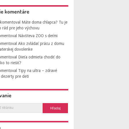
ie komentáre
komentoval
Máte doma chlapca? Tu je
o rád pre jeho výchovu
mentoval
Návšteva ZOO s deťmi
mentoval
Ako zvládať prácu z domu
aterskej dovolenke
mentoval
Dieťa odmieta chodiť do
ko to riešiť?
mentoval
Tipy na ultra – zdravé
dezerty pre deti
vanie
a