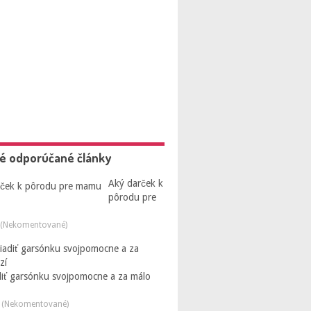
é odporúčané články
Aký darček k
pôrodu pre
 (Nekomentované)
diť garsónku svojpomocne a za málo
 (Nekomentované)