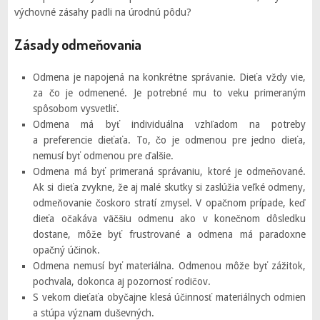
výchovné zásahy padli na úrodnú pôdu?
Zásady odmeňovania
Odmena je napojená na konkrétne správanie. Dieťa vždy vie,
za čo je odmenené. Je potrebné mu to veku primeraným
spôsobom vysvetliť.
Odmena má byť individuálna vzhľadom na potreby
a preferencie dieťaťa. To, čo je odmenou pre jedno dieťa,
nemusí byť odmenou pre ďalšie.
Odmena má byť primeraná správaniu, ktoré je odmeňované.
Ak si dieťa zvykne, že aj malé skutky si zaslúžia veľké odmeny,
odmeňovanie čoskoro stratí zmysel. V opačnom prípade, keď
dieťa očakáva väčšiu odmenu ako v konečnom dôsledku
dostane, môže byť frustrované a odmena má paradoxne
opačný účinok.
Odmena nemusí byť materiálna. Odmenou môže byť zážitok,
pochvala, dokonca aj pozornosť rodičov.
S vekom dieťaťa obyčajne klesá účinnosť materiálnych odmien
a stúpa význam duševných.