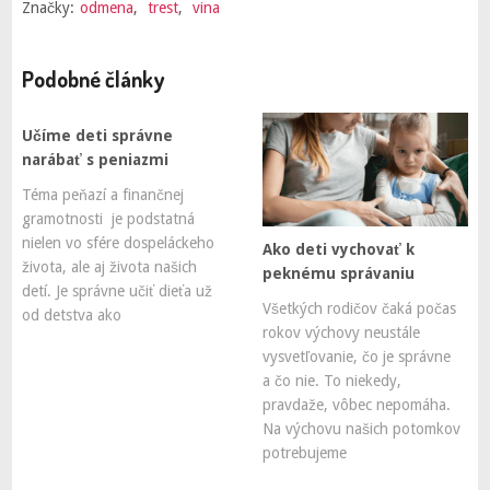
Značky:
odmena
,
trest
,
vina
Podobné články
Učíme deti správne
narábať s peniazmi
Téma peňazí a finančnej
gramotnosti je podstatná
nielen vo sfére dospeláckeho
Ako deti vychovať k
života, ale aj života našich
peknému správaniu
detí. Je správne učiť dieťa už
Všetkých rodičov čaká počas
od detstva ako
rokov výchovy neustále
vysvetľovanie, čo je správne
a čo nie. To niekedy,
pravdaže, vôbec nepomáha.
Na výchovu našich potomkov
potrebujeme