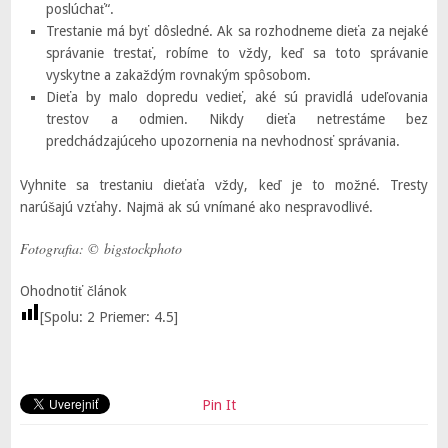
poslúchať“.
Trestanie má byť dôsledné. Ak sa rozhodneme dieťa za nejaké
správanie trestať, robíme to vždy, keď sa toto správanie
vyskytne a zakaždým rovnakým spôsobom.
Dieťa by malo dopredu vedieť, aké sú pravidlá udeľovania
trestov a odmien. Nikdy dieťa netrestáme bez
predchádzajúceho upozornenia na nevhodnosť správania.
Vyhnite sa trestaniu dieťaťa vždy, keď je to možné. Tresty
narúšajú vzťahy. Najmä ak sú vnímané ako nespravodlivé.
Fotografia: © bigstockphoto
Ohodnotiť článok
[Spolu:
2
Priemer:
4.5
]
Pin It