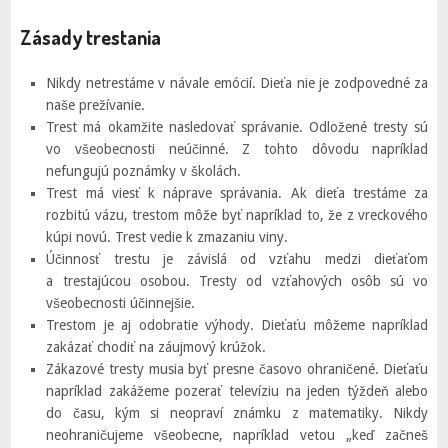
Zásady trestania
Nikdy netrestáme v návale emócií. Dieťa nie je zodpovedné za
naše prežívanie.
Trest má okamžite nasledovať správanie. Odložené tresty sú
vo všeobecnosti neúčinné. Z tohto dôvodu napríklad
nefungujú poznámky v školách.
Trest má viesť k náprave správania. Ak dieťa trestáme za
rozbitú vázu, trestom môže byť napríklad to, že z vreckového
kúpi novú. Trest vedie k zmazaniu viny.
Účinnosť trestu je závislá od vzťahu medzi dieťaťom
a trestajúcou osobou. Tresty od vzťahových osôb sú vo
všeobecnosti účinnejšie.
Trestom je aj odobratie výhody. Dieťaťu môžeme napríklad
zakázať chodiť na záujmový krúžok.
Zákazové tresty musia byť presne časovo ohraničené. Dieťaťu
napríklad zakážeme pozerať televíziu na jeden týždeň alebo
do času, kým si neopraví známku z matematiky. Nikdy
neohraničujeme všeobecne, napríklad vetou „keď začneš