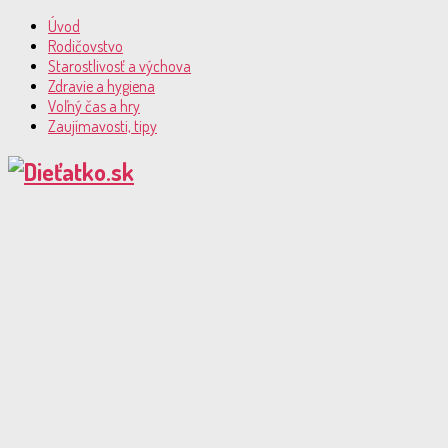
Úvod
Rodičovstvo
Starostlivosť a výchova
Zdravie a hygiena
Voľný čas a hry
Zaujímavosti, tipy