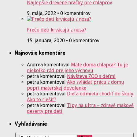
Najlepšie drevené hračky pre chlapcov
9. mája, 2022 • 0 komentárov
Prečo deti krvácajú z nosa?
15. januára, 2020 • 0 komentárov
Najnovšie komentáre
Andrea
komentoval
Máte doma chlapca? Tu je
niekoľko rád pre jeho výchovu
petra
komentoval
Návšteva ZOO s deťmi
petra
komentoval
Ako zvládať prácu z domu
popri materskej dovolenke
petra
komentoval
Dieťa odmieta chodiť do školy.
Ako to riešiť?
petra
komentoval
Tipy na ultra – zdravé makové
dezerty pre deti
Vyhľadávanie