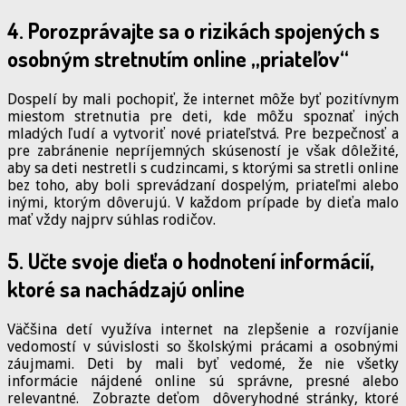
4. Porozprávajte sa o rizikách spojených s
osobným stretnutím online „priateľov“
Dospelí by mali pochopiť, že internet môže byť pozitívnym
miestom stretnutia pre deti, kde môžu spoznať iných
mladých ľudí a vytvoriť nové priateľstvá. Pre bezpečnosť a
pre zabránenie nepríjemných skúseností je však dôležité,
aby sa deti nestretli s cudzincami, s ktorými sa stretli online
bez toho, aby boli sprevádzaní dospelým, priateľmi alebo
inými, ktorým dôverujú. V každom prípade by dieťa malo
mať vždy najprv súhlas rodičov.
5. Učte svoje dieťa o hodnotení informácií,
ktoré sa nachádzajú online
Väčšina detí využíva internet na zlepšenie a rozvíjanie
vedomostí v súvislosti so školskými prácami a osobnými
záujmami. Deti by mali byť vedomé, že nie všetky
informácie nájdené online sú správne, presné alebo
relevantné. Zobrazte deťom dôveryhodné stránky, ktoré